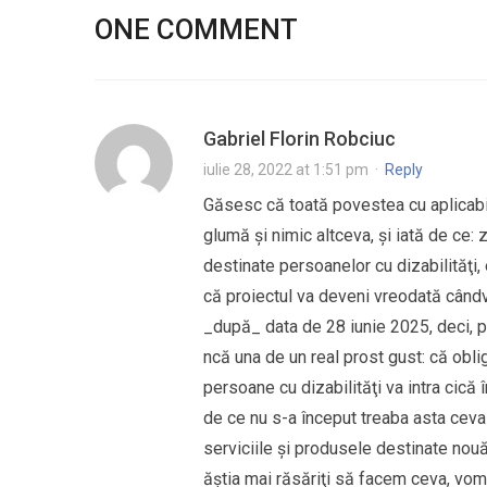
ONE COMMENT
Gabriel Florin Robciuc
iulie 28, 2022 at 1:51 pm
·
Reply
Găsesc că toată povestea cu aplicabili
glumă şi nimic altceva, şi iată de ce: 
destinate persoanelor cu dizabilităţi, 
că proiectul va deveni vreodată cândv
_după_ data de 28 iunie 2025, deci, p
ncă una de un real prost gust: că oblig
persoane cu dizabilităţi va intra cică 
de ce nu s-a început treaba asta ceva
serviciile şi produsele destinate nou
ăştia mai răsăriţi să facem ceva, vom