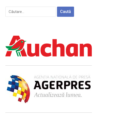
Caută
după: