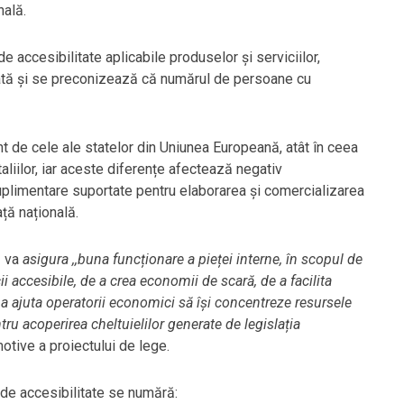
nală.
 accesibilitate aplicabile produselor și serviciilor,
cată și se preconizează că numărul de persoane cu
nt de cele ale statelor din Uniunea Europeană, atât în ceea
taliilor, iar aceste diferențe afectează negativ
suplimentare suportate pentru elaborarea și comercializarea
ață națională.
ă va
asigura ,,buna funcționare a pieței interne, în scopul de
i accesibile, de a crea economii de scară, de a facilita
 a ajuta operatorii economici să își concentreze resursele
tru acoperirea cheltuielilor generate de legislația
otive a proiectului de lege.
 de accesibilitate se numără: