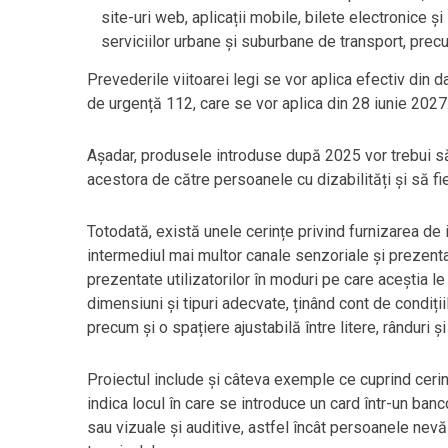
site-uri web, aplicații mobile, bilete electronice și
serviciilor urbane și suburbane de transport, precu
Prevederile viitoarei legi se vor aplica efectiv din 
de urgență 112, care se vor aplica din 28 iunie 2027
Așadar, produsele introduse după 2025 vor trebui să f
acestora de către persoanele cu dizabilități și să fie
Totodată, există unele cerințe privind furnizarea de 
intermediul mai multor canale senzoriale și prezent
prezentate utilizatorilor în moduri pe care aceștia l
dimensiuni și tipuri adecvate, ținând cont de condițiil
precum și o spațiere ajustabilă între litere, rânduri și
Proiectul include și câteva exemple ce cuprind cerin
indica locul în care se introduce un card într-un banc
sau vizuale și auditive, astfel încât persoanele nev