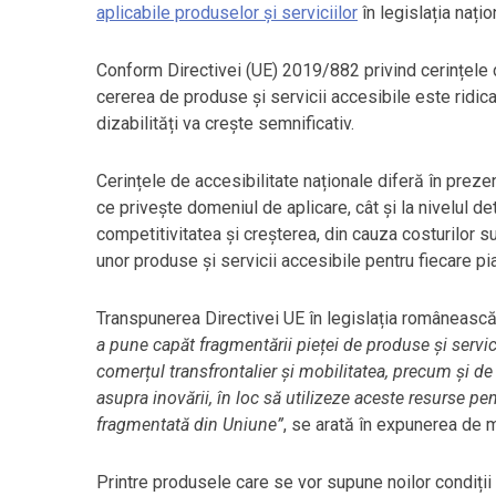
aplicabile produselor și serviciilor
în legislația națio
Conform Directivei (UE) 2019/882 privind cerințele de
cererea de produse și servicii accesibile este ridi
dizabilități va crește semnificativ.
Cerințele de accesibilitate naționale diferă în preze
ce privește domeniul de aplicare, cât și la nivelul de
competitivitatea și creșterea, din cauza costurilor 
unor produse și servicii accesibile pentru fiecare pi
Transpunerea Directivei UE în legislația româneasc
a pune capăt fragmentării pieței de produse și servici
comerțul transfrontalier și mobilitatea, precum și de
asupra inovării, în loc să utilizeze aceste resurse pen
fragmentată din Uniune”
, se arată în expunerea de m
Printre produsele care se vor supune noilor condiții