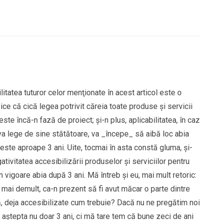
tatea tuturor celor menţionate în acest articol este o
zice că cică legea potrivit căreia toate produse şi servicii
este încă-n fază de proiect; şi-n plus, aplicabilitatea, în caz
a lege de sine stătătoare, va _începe_ să aibă loc abia
este aproape 3 ani. Uite, tocmai în asta constă gluma, şi-
ativitatea accesibilizării produselor şi serviciilor pentru
în vigoare abia după 3 ani. Mă întreb şi eu, mai mult retoric:
 mai demult, ca-n prezent să fi avut măcar o parte dintre
ă, deja accesibilizate cum trebuie? Dacă nu ne pregătim noi
 aştepta nu doar 3 ani, ci mă tare tem că bune zeci de ani