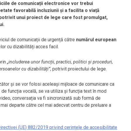
ciile de comunicații electronice vor trebui
tate favorabilă incluziunii și a facilita o viață
potrivit unui proiect de lege care fost promulgat,
ui.
viciul de comunicații de urgență către
numărul european
r cu dizabilități acces facil.
prin
„includerea unor funcții, practici, politici și proceduri,
soanelor cu dizabilități”
, potrivit proiectului de lege.
zător și se vor folosi aceleași mijloace de comunicare ca
ță de funcția vocală, se va utiliza și funcția text în mod
a video, conversația va fi sincronizată sub formă de
 mai departe către cel mai adecvat centru de preluare a
irectivei (UE) 882/2019 privind cerințele de accesibilitate