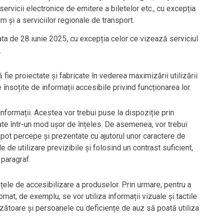
 servicii electronice de emitere a biletelor etc., cu excepția
m și a serviciilor regionale de transport.
data de 28 iunie 2025, cu excepția celor ce vizează serviciul
.
ie proiectate și fabricate în vederea maximizării utilizării
 însoțite de informații accesibile privind funcționarea lor.
informații. Acestea vor trebui puse la dispoziție prin
ate într-un mod ușor de înțeles. De asemenea, vor trebui
e pot percepe și prezentate cu ajutorul unor caractere de
e de utilizare previzibile și folosind un contrast suficient,
 paragraf.
țele de accesibilizare a produselor. Prin urmare, pentru a
omat, de exemplu, se vor utiliza informații vizuale și tactile
ăzătoare și persoanele cu deficiențe de auz să poată utiliza