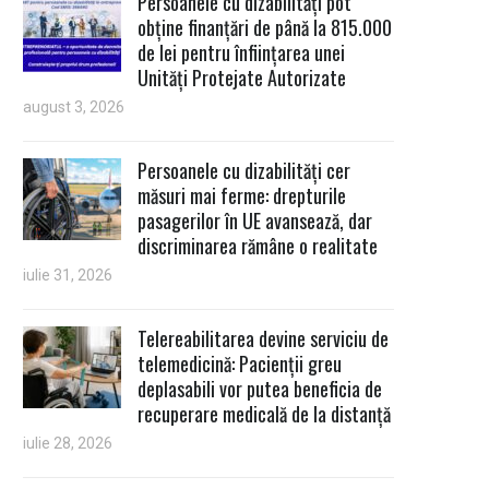
Persoanele cu dizabilități pot
obține finanțări de până la 815.000
de lei pentru înființarea unei
Unități Protejate Autorizate
august 3, 2026
Persoanele cu dizabilități cer
măsuri mai ferme: drepturile
pasagerilor în UE avansează, dar
discriminarea rămâne o realitate
iulie 31, 2026
Telereabilitarea devine serviciu de
telemedicină: Pacienții greu
deplasabili vor putea beneficia de
recuperare medicală de la distanță
iulie 28, 2026