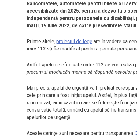
Bancomatele, automatele pentru bilete ori servi
accesibilizate din 2025
,
pentru a dezvolta o socie
independentă pentru persoanele cu dizabilități, 
marți, 19 iulie 2022, de către președintele statul
Printre altele,
proiectul de lege
are în vedere ca ser
unic 112
să fie modificat pentru a permite persoanelo
Astfel, apelurile efectuate către 112 se vor realiza 
precum și modificări menite să răspundă nevoilor per
Mai precis, apelul de urgență va fi preluat corespun
cele prin care a fost inițiat apelul. Astfel, în plus fa
sincronizat, iar în cazul în care se folosește funcți
conversație totală, urmând ca apelul să fie transmis
apelurilor de urgență.
Aceste cerințe sunt necesare pentru transpunerea
D