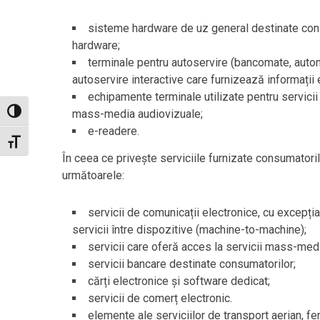
sisteme hardware de uz general destinate con
hardware;
terminale pentru autoservire (bancomate, autom
autoservire interactive care furnizează informații e
echipamente terminale utilizate pentru servicii 
mass-media audiovizuale;
Toggle High Contrast
e-readere.
Toggle Font size
În ceea ce privește serviciile furnizate consumatoril
următoarele:
servicii de comunicații electronice, cu excepția
servicii între dispozitive (machine-to-machine);
servicii care oferă acces la servicii mass-med
servicii bancare destinate consumatorilor;
cărți electronice și software dedicat;
servicii de comerț electronic.
elemente ale serviciilor de transport aerian, fe