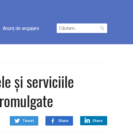
Caută
Anunț de angajare
după:
e și serviciile
 promulgate
Tweet
Share
Share