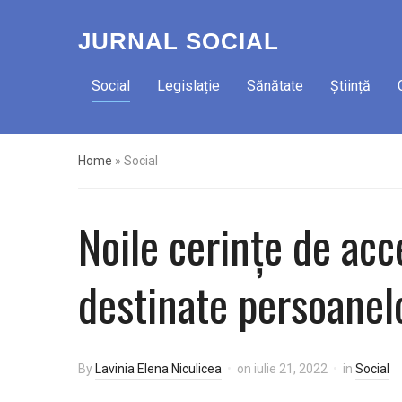
JURNAL SOCIAL
Social
Legislație
Sănătate
Știință
Home
»
Social
Noile cerințe de acce
destinate persoanelo
By
Lavinia Elena Niculicea
on
iulie 21, 2022
in
Social