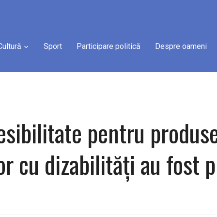
Cultură
Sport
Participare politică
Despre oameni
sibilitate pentru produsel
r cu dizabilități au fost