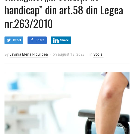
handicap” din art.58 din Legea
nr.263/2010
Tweet
Share
Share
By
Lavinia Elena Niculicea
on
august 18, 2023
in
Social