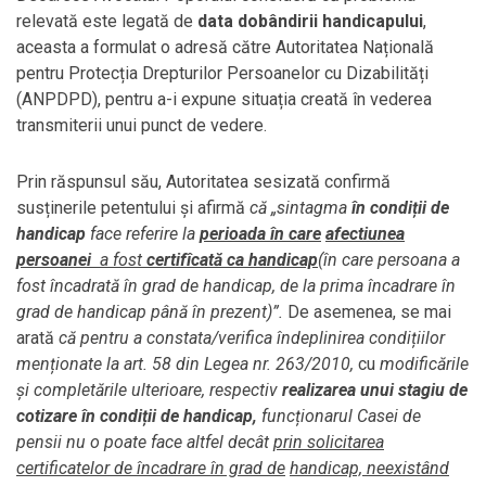
relevată este legată de
data dobândirii handicapului
,
aceasta a formulat o adresă către Autoritatea Națională
pentru Protecția Drepturilor Persoanelor cu Dizabilități
(ANPDPD), pentru a-i expune situația creată în vederea
transmiterii unui punct de vedere.
Prin răspunsul său, Autoritatea sesizată confirmă
susținerile petentului și afirmă
că „sintagma
în condiții de
handicap
face referire la
perioada în care
afectiunea
persoanei
a fost
certifîcată ca handicap
(în care persoana a
fost încadrată în grad de handicap, de la prima încadrare în
grad de handicap până în prezent)”.
De asemenea, se mai
arată
că pentru a constata/verifica îndeplinirea condițiilor
menționate la art. 58 din Legea nr. 263/2010,
cu
modificările
și completările ulterioare, respectiv
realizarea unui
stagiu de
cotizare în condiții de handicap,
funcționarul Casei de
pensii nu o poate face altfel decât
prin solicitarea
certificatelor de încadrare în grad de
handicap, neexistând