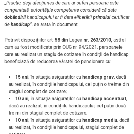
,,Practic, deși afecțiunea de care ar suferi persoana este
congenitală, autoritățile competente consideră că data
dobândirii
handicapului ar fi data eliberării
primului
certificat
de
handicap
”
, se arată în document.
Potrivit dispozițiilor art.
58 din
Legea
nr. 263/2010,
astfel
cum au fost modificate prin OUG nr. 94/2021, persoanele
care au realizat un stagiu de cotizare în condiții de handicap
beneficiază de reducerea vârstei de pensionare cu:
15 ani
, în situația asiguraților cu
handicap grav
, dacă
au realizat, în condițiile handicapului, cel puțin o treime din
stagiul complet de cotizare;
10 ani
, în situația asiguraților cu
handicap accentuat
,
dacă au realizat, în condițiile handicapului, cel puțin două
treimi din stagiul complet de cotizare;
10 ani
, în situația asiguraților cu
handicap mediu
, dacă
au realizat, în condițiile handicapului, stagiul complet de