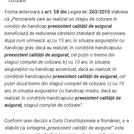
cotizare.
Forma anterioară a
art. 58 din
Legea
nr. 263/2010
stabilea
că
„Persoanele care au realizat un stagiu de cotizare în
condiții de handicap
preexistent calității de asigurat
beneficiază de reducerea vârstelor standard de pensionare,
după cum urmează: a) cu 15 ani, în situația asiguraților cu
handicap grav, dacă
au
realizat, în condițiile handicapului
preexistent calității de asigurat,
cel puțin o treime din
stagiul complet de cotizare; b) cu 10 ani, în situația
asiguraților cu handicap accentuat, dacă au realizat, în
condițiile handicapului
preexistent calității de asigurat,
cel
puțin două treimi din stagiul complet de cotizare; c) cu 10
ani, în situația asiguraților cu handicap mediu, dacă au
realizat, în condițiile handicapului
preexistent calității de
asigurat,
stagiul complet de cotizare”.
Conform unei decizii a Curții Constituționale a României, s-a
stabilit că sintagma
„preexistent calității de asigurat”
este