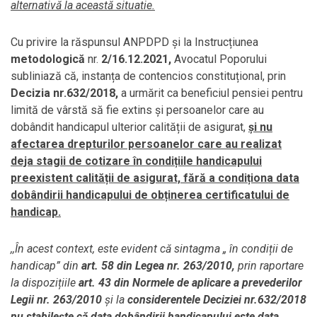
alternativă la această situatie.
Cu privire la răspunsul ANPDPD și la Instrucțiunea
metodologică
nr.
2/16.12.2021,
Avocatul Poporului
subliniază că, instanța de contencios constituțional, prin
Decizia nr.632/2018,
a urmărit ca beneficiul pensiei pentru
limită de vârstă să fie extins și persoanelor care au
dobândit handicapul ulterior calității de asigurat,
și nu
afectarea drepturilor persoanelor care au realizat
deja stagii de cotizare în condițiile handicapului
preexistent calității de asigurat, fără a condiționa data
dobândirii handicapului de obținerea certificatului de
handicap.
,,În acest context, este evident că sintagma „ în condiții de
handicap” din
art. 58 din Legea nr. 263/2010,
prin raportare
la dispozițiile
art. 43 din Normele de aplicare a prevederilor
Legii nr. 263/2010
și la
considerentele Deciziei nr.632/2018
nu stabilește că data dobândirii handicapului este data