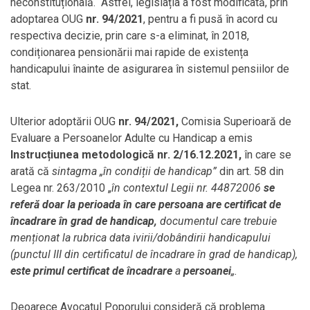
neconstituțională. Astfel, legislația a fost modificată, prin
adoptarea OUG
nr. 94/2021
, pentru a fi pusă în acord cu
respectiva decizie, prin care s-a eliminat, în 2018,
condiționarea pensionării mai rapide de existența
handicapului înainte de asigurarea în sistemul pensiilor de
stat.
Ulterior adoptării OUG
nr. 94/2021,
Comisia Superioară de
Evaluare a Persoanelor Adulte cu Handicap a emis
Instrucțiunea metodologică nr. 2/16.12.2021,
în care se
arată că
sintagma „în condiții de handicap”
din art. 58 din
Legea nr. 263/2010 „
în contextul Legii nr. 44872006
se
referă doar la perioada în care persoana are certificat de
încadrare în grad de handicap,
documentul care trebuie
menționat la rubrica data ivirii/dobândirii handicapului
(punctul III din certificatul de încadrare în grad de handicap),
este primul certificat de încadrare
a
persoanei
„.
Deoarece Avocatul Poporului consideră că problema