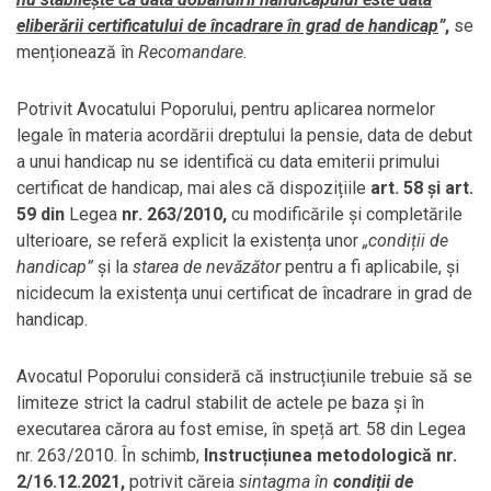
eliberării certificatului de încadrare în grad de handicap
”
,
se
menționează în
Recomandare
.
Potrivit Avocatului Poporului, pentru aplicarea normelor
legale în materia acordării dreptului la pensie, data de debut
a unui handicap nu se identificä cu data emiterii primului
certificat de handicap, mai ales că dispozițiile
art. 58 și art.
59 din
Legea
nr. 263/2010,
cu modificările și completările
ulterioare, se referă explicit la existența unor
„condiții de
handicap”
și la
starea de nevăzător
pentru a fi aplicabile, şi
nicidecum la existența unui certificat de încadrare in grad de
handicap.
Avocatul Poporului consideră că instrucțiunile trebuie să se
limiteze strict la cadrul stabilit de actele pe baza şi în
executarea cărora au fost emise, în speță art. 58 din Legea
nr. 263/2010. În schimb,
Instrucțiunea metodologică nr.
2/16.12.2021,
potrivit căreia
sintagma în
condiții de