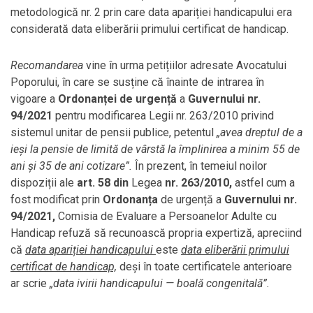
metodologică nr. 2 prin care data apariției handicapului era
considerată data eliberării primului certificat de handicap.
Recomandarea
vine în urma petițiilor adresate Avocatului
Poporului, în care se susține că înainte de intrarea în
vigoare a
Ordonanței de urgență
a
Guvernului nr.
94/2021
pentru modificarea Legii nr. 263/2010 privind
sistemul unitar de pensii publice, petentul
„avea dreptul de a
ieși la pensie de limită de vârstă la împlinirea a minim 55 de
ani și 35 de ani cotizare”.
În prezent, în temeiul noilor
dispoziții ale
art. 58 din
Legea
nr. 263/2010,
astfel cum a
fost modificat prin
Ordonanța
de urgență a
Guvernului nr.
94/2021,
Comisia de Evaluare a Persoanelor Adulte cu
Handicap refuză să recunoască propria expertiză, apreciind
că
data apariției handicapului
este
data eliberării primului
certificat de handicap,
deși în toate certificatele anterioare
ar scrie
„data ivirii handicapului — boală congenitală”.