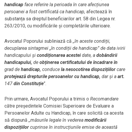
handicap
face referire la perioada în care afecțiunea
persoanei a fost certíficată ca handicap,
afectează în
substanța sa dreptul beneficiarilor art. 58 din Legea nr.
263/2010, cu modificările și completările ulterioare.
Avocatul Poporului subliniază că
,,în aceste condiții,
decuplarea sintagmei „în condiții de handicap” de data ivirii
handicapului și
condiționarea acestei
date, a
dobândirii
handicapului,
de
obținerea certificatului de încadrare în
grad de
handicap,
conduce
la nesocotirea dispozițiilor
care
protejează drepturile persoanelor cu handicap,
dar și a
art.
147
din Constituție
”.
Prin urmare, Avocatul Poporului a trimis o
Recomandare
către președintele Comisiei Superioare de Evaluare a
Persoanelor Adulte cu Handicap, în care solicită ca acesta
să dispună
,,măsurile legale în vederea
modificării
dispozițiilor
cuprinse în instrucțiunile emise de această