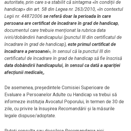
autoritate, prin care s-a stabilit că sintagma «
în condiții de
handicap
» din art. 58 din Legea nr. 263/2010,
«
în contextul
Legii nr. 44872006
se referă doar la perioada în care
persoana are certificat de încadrare în grad de handicap
,
documentul care trebuie menționat la rubrica data
ivirii/dobândirii handicapului (punctul III din certificatul de
încadrare în grad de handicap),
este primul certificat de
încadrare a persoanei
»
, în sensul că la punctul III din
certificatul de încadrare în grad de handicap să fie înscrisă
data
dobândirii handicapului, în sensul ca dată a apariției
afecțiunii medicale
„.
De asemenea, preşedintele Comisiei Superioare de
Evaluare a Persoanelor Adulte cu Handicap va trebui să
informeze instituția Avocatul Poporului, în termen de 30 de
zile, cu privire la însușirea
Recomandării
și la măsurile
legale dispuse/adoptate.
Puteți consulta sau descărca
Recomandarea
aici: