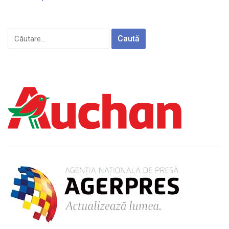
Caută
după: