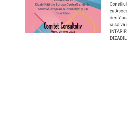
Consiliul
cu Asoc
desfășoa
și se va
ÎNTĂRIR
DIZABIL