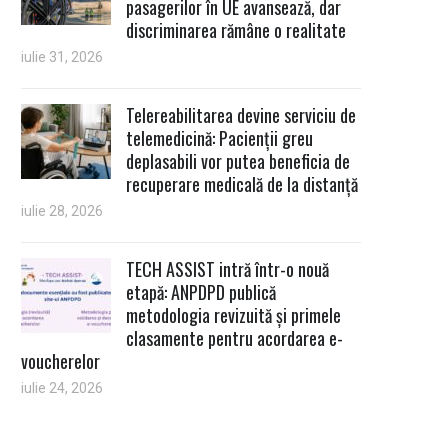
pasagerilor în UE avansează, dar
discriminarea rămâne o realitate
iulie 31, 2026
Telereabilitarea devine serviciu de
telemedicină: Pacienții greu
deplasabili vor putea beneficia de
recuperare medicală de la distanță
iulie 28, 2026
TECH ASSIST intră într-o nouă
etapă: ANPDPD publică
metodologia revizuită și primele
clasamente pentru acordarea e-
voucherelor
iulie 24, 2026