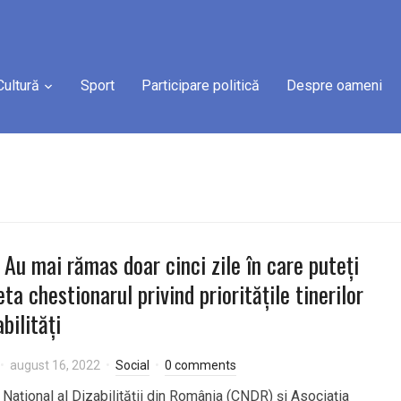
Cultură
Sport
Participare politică
Despre oameni
 Au mai rămas doar cinci zile în care puteți
ta chestionarul privind prioritățile tinerilor
bilități
august 16, 2022
Social
0 comments
 Național al Dizabilității din România (CNDR) și Asociația