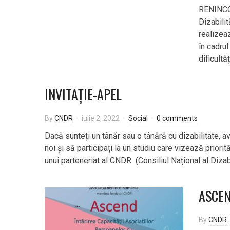
RENINCO 
Dizabilit
realizeaz
în cadru
dificultă
INVITAȚIE-APEL
By
CNDR
iulie 2, 2022
Social
0 comments
Dacă sunteți un tânăr sau o tânără cu dizabilitate, avâ
noi și să participați la un studiu care vizează priorită
unui parteneriat al CNDR (Consiliul Național al Dizabil
ASCEND
By
CNDR