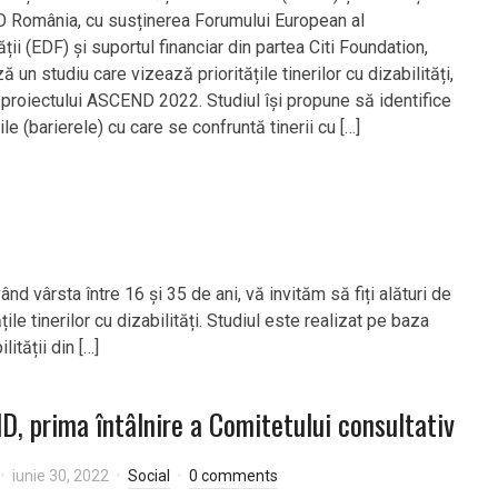
România, cu susținerea Forumului European al
ății (EDF) și suportul financiar din partea Citi Foundation,
ă un studiu care vizează prioritățile tinerilor cu dizabilități,
l proiectului ASCEND 2022. Studiul își propune să identifice
țile (barierele) cu care se confruntă tinerii cu […]
nd vârsta între 16 și 35 de ani, vă invităm să fiți alături de
țile tinerilor cu dizabilități. Studiul este realizat pe baza
ității din […]
, prima întâlnire a Comitetului consultativ
iunie 30, 2022
Social
0 comments