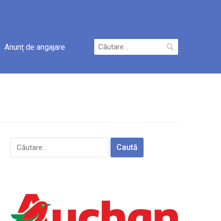
Caută
Anunț de angajare
după:
Caută
după: