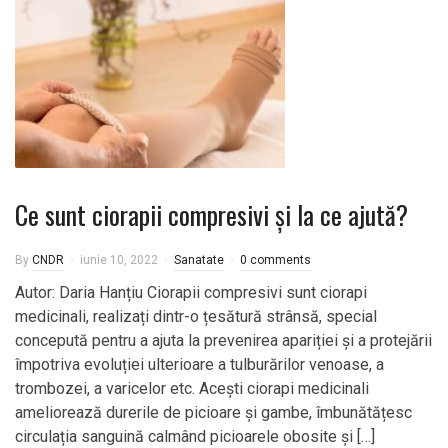
Ce sunt ciorapii compresivi și la ce ajută?
By
CNDR
iunie 10, 2022
Sanatate
0 comments
Autor: Daria Hanțiu Ciorapii compresivi sunt ciorapi
medicinali, realizați dintr-o țesătură strânsă, special
concepută pentru a ajuta la prevenirea apariției și a protejării
împotriva evoluției ulterioare a tulburărilor venoase, a
trombozei, a varicelor etc. Acești ciorapi medicinali
ameliorează durerile de picioare și gambe, îmbunătățesc
circulația sanguină calmând picioarele obosite și […]