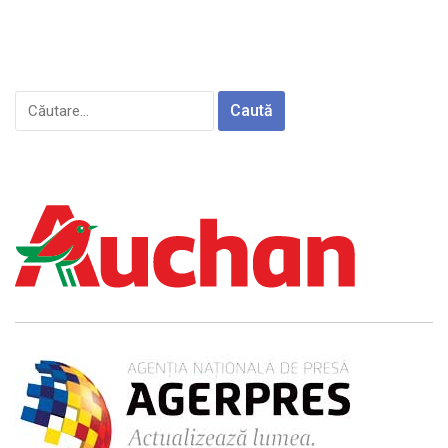
Caută
după: