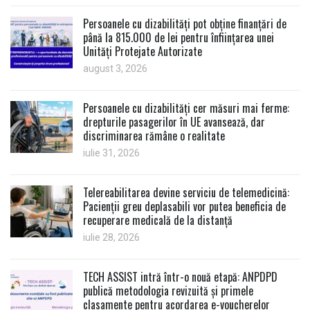
Persoanele cu dizabilități pot obține finanțări de
până la 815.000 de lei pentru înființarea unei
Unități Protejate Autorizate
august 3, 2026
Persoanele cu dizabilități cer măsuri mai ferme:
drepturile pasagerilor în UE avansează, dar
discriminarea rămâne o realitate
iulie 31, 2026
Telereabilitarea devine serviciu de telemedicină:
Pacienții greu deplasabili vor putea beneficia de
recuperare medicală de la distanță
iulie 28, 2026
TECH ASSIST intră într-o nouă etapă: ANPDPD
publică metodologia revizuită și primele
clasamente pentru acordarea e-voucherelor