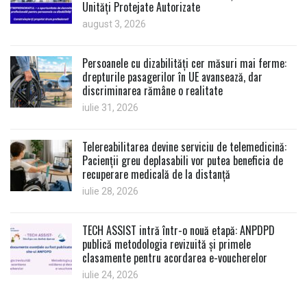
Unități Protejate Autorizate
august 3, 2026
Persoanele cu dizabilități cer măsuri mai ferme:
drepturile pasagerilor în UE avansează, dar
discriminarea rămâne o realitate
iulie 31, 2026
Telereabilitarea devine serviciu de telemedicină:
Pacienții greu deplasabili vor putea beneficia de
recuperare medicală de la distanță
iulie 28, 2026
TECH ASSIST intră într-o nouă etapă: ANPDPD
publică metodologia revizuită și primele
clasamente pentru acordarea e-voucherelor
iulie 24, 2026