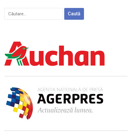
Caută
după: