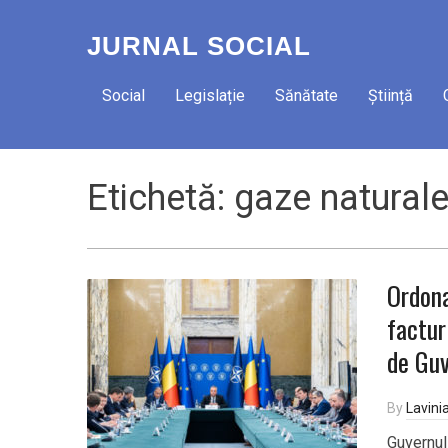
JURNAL SOCIAL
Social
Legislație
Sănătate
Știință
Etichetă:
gaze natural
Ordon
factur
de Gu
By
Lavini
Guvernul