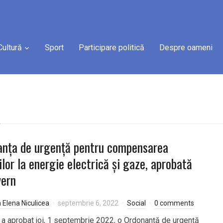
Cultură
Sport
Participare politică
Despre oameni
e
anța de urgență pentru compensarea
ilor la energie electrică și gaze, aprobată
vern
a Elena Niculicea
septembrie 6, 2022
Social
0 comments
 a aprobat joi, 1 septembrie 2022, o Ordonanță de urgență