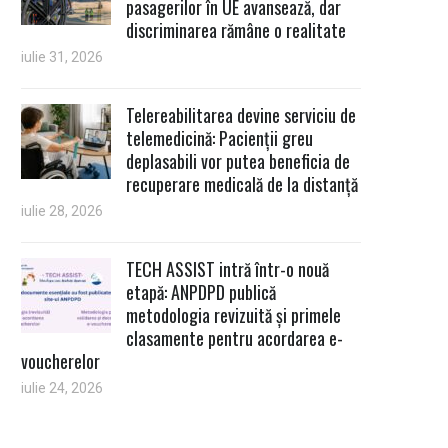
pasagerilor în UE avansează, dar
discriminarea rămâne o realitate
iulie 31, 2026
Telereabilitarea devine serviciu de
telemedicină: Pacienții greu
deplasabili vor putea beneficia de
recuperare medicală de la distanță
iulie 28, 2026
TECH ASSIST intră într-o nouă
etapă: ANPDPD publică
metodologia revizuită și primele
clasamente pentru acordarea e-
voucherelor
iulie 24, 2026