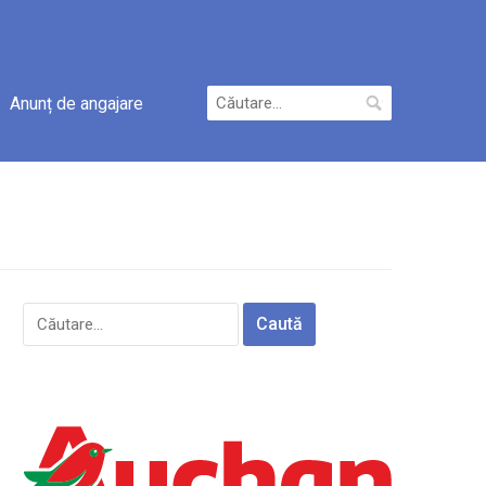
Caută
Anunț de angajare
după:
Caută
după: