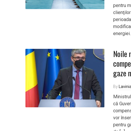
pentru m
clienţilo
perioada
modifica
energiei.
Noile 
compen
gaze n
By
Lavini
Ministrul
că Guver
compensa
vor înse
pentru g