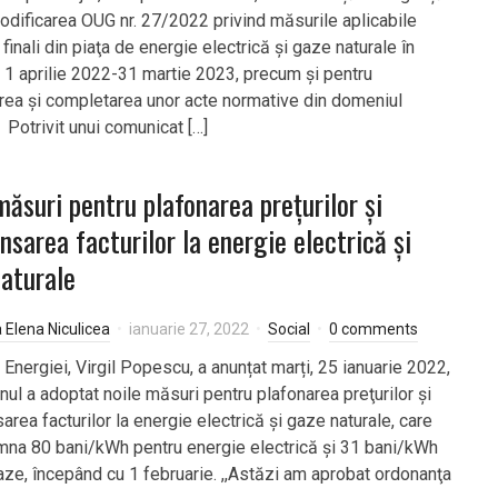
odificarea OUG nr. 27/2022 privind măsurile aplicabile
r finali din piaţa de energie electrică şi gaze naturale în
 1 aprilie 2022-31 martie 2023, precum şi pentru
rea şi completarea unor acte normative din domeniul
 Potrivit unui comunicat […]
măsuri pentru plafonarea preţurilor şi
sarea facturilor la energie electrică şi
aturale
a Elena Niculicea
ianuarie 27, 2022
Social
0 comments
 Energiei, Virgil Popescu, a anunțat marți, 25 ianuarie 2022,
nul a adoptat noile măsuri pentru plafonarea preţurilor şi
rea facturilor la energie electrică şi gaze naturale, care
mna 80 bani/kWh pentru energie electrică şi 31 bani/kWh
aze, începând cu 1 februarie. ,,Astăzi am aprobat ordonanţa