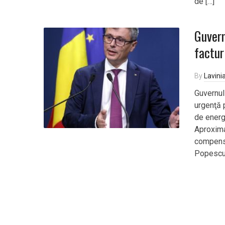
de […]
Guvern
factur
By
Lavini
Guvernul
urgenţă 
de energ
Aproxima
compensar
Popescu.