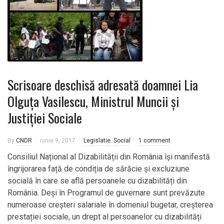
Scrisoare deschisă adresată doamnei Lia
Olguța Vasilescu, Ministrul Muncii și
Justiției Sociale
By
CNDR
iunie 9, 2017
Legislatie
,
Social
1 comment
Consiliul Național al Dizabilității din România își manifestă
îngrijorarea față de condiția de sărăcie și excluziune
socială în care se află persoanele cu dizabilități din
România. Deși în Programul de guvernare sunt prevăzute
numeroase creșteri salariale în domeniul bugetar, creșterea
prestației sociale, un drept al persoanelor cu dizabilități