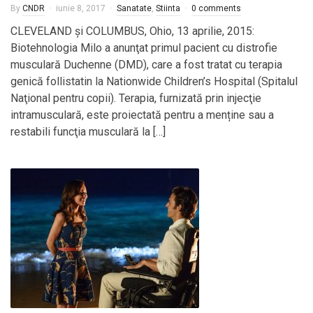
By
CNDR
iunie 8, 2017
Sanatate
,
Stiinta
0 comments
CLEVELAND şi COLUMBUS, Ohio, 13 aprilie, 2015:
Biotehnologia Milo a anunţat primul pacient cu distrofie
musculară Duchenne (DMD), care a fost tratat cu terapia
genică follistatin la Nationwide Children’s Hospital (Spitalul
Naţional pentru copii). Terapia, furnizată prin injecţie
intramusculară, este proiectată pentru a menține sau a
restabili funcţia musculară la […]