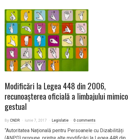
Modificări la Legea 448 din 2006,
recunoașterea oficială a limbajului mimico
gestual
By
CNDR
iunie 7, 2017
Legislatie
0 comments
“Autoritatea Națională pentru Persoanele cu Dizabilități
(ANPD) propune, printre alte modificări la Legea 448 din