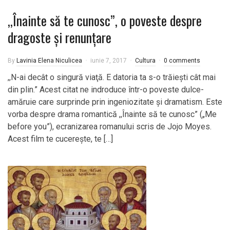
,,Înainte să te cunosc”, o poveste despre
dragoste şi renunţare
By
Lavinia Elena Niculicea
iunie 7, 2017
Cultura
0 comments
,,N-ai decât o singură viaţă. E datoria ta s-o trăieşti cât mai
din plin.” Acest citat ne indroduce într-o poveste dulce-
amăruie care surprinde prin ingeniozitate şi dramatism. Este
vorba despre drama romantică ,,Înainte să te cunosc” („Me
before you”), ecranizarea romanului scris de Jojo Moyes.
Acest film te cucereşte, te […]