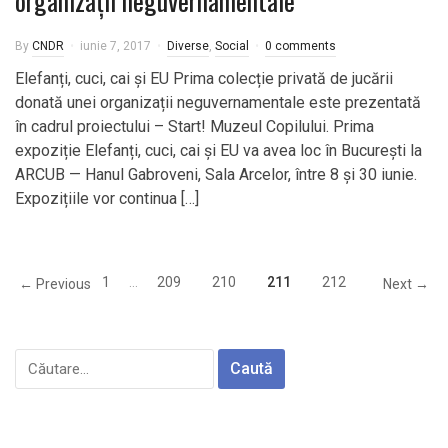
organizații neguvernamentale
By
CNDR
iunie 7, 2017
Diverse
,
Social
0 comments
Elefanți, cuci, cai și EU Prima colecție privată de jucării
donată unei organizații neguvernamentale este prezentată
în cadrul proiectului – Start! Muzeul Copilului. Prima
expoziție Elefanți, cuci, cai și EU va avea loc în București la
ARCUB — Hanul Gabroveni, Sala Arcelor, între 8 și 30 iunie.
Expozițiile vor continua […]
1
…
209
210
211
212
← Previous
Next →
Caută
după: