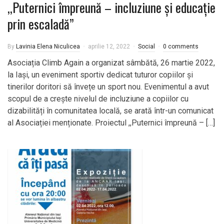
,,Puternici împreună – incluziune şi educaţie
prin escaladă”
By
Lavinia Elena Niculicea
aprilie 12, 2022
Social
0 comments
Asociația Climb Again a organizat sâmbătă, 26 martie 2022,
la Iași, un eveniment sportiv dedicat tuturor copiilor și
tinerilor doritori să învețe un sport nou. Evenimentul a avut
scopul de a crește nivelul de incluziune a copiilor cu
dizabilități în comunitatea locală, se arată într-un comunicat
al Asociației menționate. Proiectul ,,Puternici împreună – […]