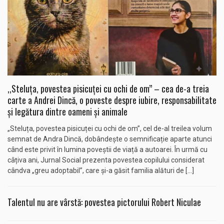
,,Steluța, povestea pisicuței cu ochi de om” – cea de-a treia
carte a Andrei Dincă, o poveste despre iubire, responsabilitate
și legătura dintre oameni și animale
„Steluța, povestea pisicuței cu ochi de om”, cel de-al treilea volum
semnat de Andra Dincă, dobândește o semnificație aparte atunci
când este privit în lumina poveștii de viață a autoarei. În urmă cu
câțiva ani, Jurnal Social prezenta povestea copilului considerat
cândva „greu adoptabil”, care și-a găsit familia alături de […]
Talentul nu are vârstă: povestea pictorului Robert Niculae