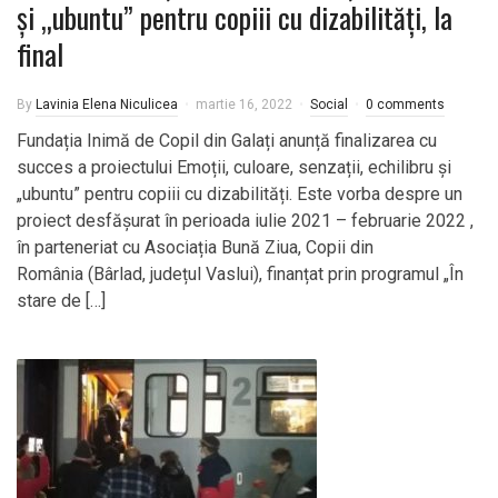
și „ubuntu” pentru copiii cu dizabilități, la
final
By
Lavinia Elena Niculicea
martie 16, 2022
Social
0 comments
Fundația Inimă de Copil din Galați anunță finalizarea cu
succes a proiectului Emoții, culoare, senzații, echilibru și
„ubuntu” pentru copiii cu dizabilități. Este vorba despre un
proiect desfășurat în perioada iulie 2021 – februarie 2022 ,
în parteneriat cu Asociația Bună Ziua, Copii din
România (Bârlad, județul Vaslui), finanțat prin programul „În
stare de […]